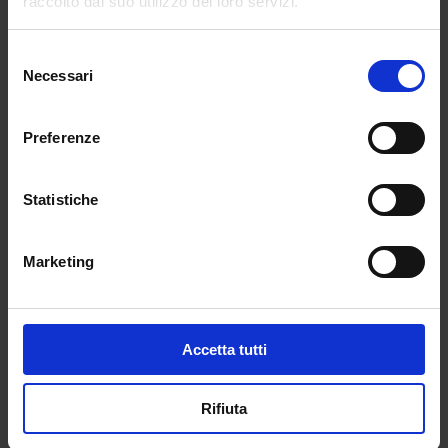
raccolto dal suo utilizzo dei loro servizi.
vigilanza e l’assistenza necessaria durante il
pasto nelle mense scolastiche e, nelle scuole
Selezione
dell’infanzia e primaria, nell’uso dei servizi e
Necessari
del
nella cura dell’igiene personale;
consenso
Preferenze
– custodia e sorveglianza generica sui locali
scolastici;
Statistiche
– collaborazione con i docenti.
– attività qualificata non specialistica di
Marketing
assistenza e di monitoraggio delle esigenze
igienico-sanitarie agli alunni con disabilità;
– supporto ai servizi amministrativi e tecnici.
Accetta tutti
←
POST PRECEDENTE
POST SUCCESSIVO
→
Rifiuta