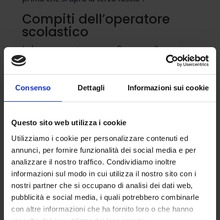
Compiti dell’operatore
scolastico
In base a quanto emerso fino a ora l’operatore
scolastico sarà addetto ai servizi generali della
scuola. Queste, a titolo esemplificativo, alcune
delle funzioni:
Consenso
Dettagli
Informazioni sui cookie
– accoglienza e sorveglianza nei confronti degli
alunni – nei periodi immediatamente
Questo sito web utilizza i cookie
antecedenti e successivi all’orario delle attività
Utilizziamo i cookie per personalizzare contenuti ed
didattiche, nel cambio dell’ora o nell’uscita
annunci, per fornire funzionalità dei social media e per
dalla classe per l’utilizzo dei servizi e durante la
analizzare il nostro traffico. Condividiamo inoltre
ricreazione – e del pubblico;
informazioni sul modo in cui utilizza il nostro sito con i
nostri partner che si occupano di analisi dei dati web,
– pulizia dei locali, degli spazi scolastici, degli
pubblicità e social media, i quali potrebbero combinarle
arredi e delle pertinenze;
con altre informazioni che ha fornito loro o che hanno
– vigilanza sugli alunni, compresa l’ordinaria