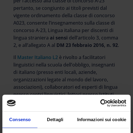
per l’accesso alla classe di concorso A-23
pertanto, se congiunto ai titoli previsti dal
vigente ordinamento della classe di concorso
A023, consente l’insegnamento sulla classe di
concorso A-23, Lingua italiana per discenti di
lingua straniera
ai sensi
dell’articolo 3, comma
2, e all’allegato A al
DM 23 febbraio 2016, n. 92
.
Il
Master Italiano L2
è rivolto a facilitatori
linguistici nella scuola dell’obbligo, insegnanti
di italiano (presso enti locali, aziende,
organizzazioni legate al mondo del lavoro,
associazioni), collaboratori ed esperti di lingua
presso centri linguistici, lettori presso Istituti
Italiani e Università Straniere.
Valutazione del titolo
Consenso
Dettagli
Informazioni sui cookie
Valido
3 punti nelle GPS (in tutte le classi di
concorso)
, e requisito per l’accesso alla
classe