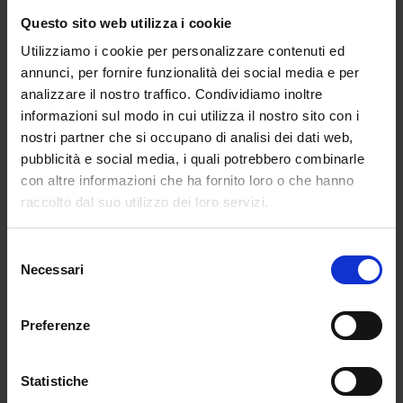
di concorso A-23
per i docenti che ne abbiano
Questo sito web utilizza i cookie
titolo.
Utilizziamo i cookie per personalizzare contenuti ed
annunci, per fornire funzionalità dei social media e per
Lo stesso discorso vale per i concorsi scuola e
analizzare il nostro traffico. Condividiamo inoltre
tutte le pratiche concorsuali attinenti.
informazioni sul modo in cui utilizza il nostro sito con i
Nello specifico, in questo caso i titoli
nostri partner che si occupano di analisi dei dati web,
di
specializzazione
pubblicità e social media, i quali potrebbero combinarle
con altre informazioni che ha fornito loro o che hanno
Titolo: Italiano L2: ottieni 3 punti per le GPS
raccolto dal suo utilizzo dei loro servizi.
2024
L2 permettono a chi li consegue, di
Selezione
ottenere
3,75 punti nei concorsi ordinari
per
Necessari
del
la cattedra nella scuola dell’infanzia, primaria e
consenso
secondaria. La
certificazione per
Preferenze
l’insegnamento dell’italiano L2
oltre ad essere
valida nelle graduatorie docenti è comunque
un titolo curriculare spendibile per
Statistiche
l’insegnamento dell’italiano a stranieri.