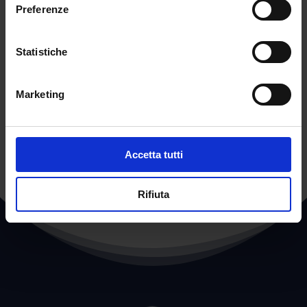
La speranza è che tale opportunità possa
Preferenze
rappresentare comunque la svolta per una
“transizione digitale” in grado assicurare il
Statistiche
rinnovamento dell’sistema formativo italiano
Marketing
←
POST PRECEDENTE
POST SUCCESSIVO
→
Accetta tutti
Rifiuta