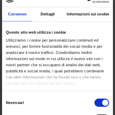
l’abbattimento del divario di genere. Tali ambiti
sono considerati strategici non solo per il
Consenso
Dettagli
Informazioni sui cookie
sistema formativo italiano, ma per tutto il
“sistema Paese”. Di certo ci troviamo di fronte
ad una grandissima opportunità per la
Questo sito web utilizza i cookie
riqualificazione e la motivazione del personale
Utilizziamo i cookie per personalizzare contenuti ed
docente della scuola italiana.
annunci, per fornire funzionalità dei social media e per
LUCI E OMBRE
analizzare il nostro traffico. Condividiamo inoltre
informazioni sul modo in cui utilizza il nostro sito con i
Il provvedimento è salutato con favore da tutte
nostri partner che si occupano di analisi dei dati web,
le parti sociali ma non mancano ombre. I dubbi
pubblicità e social media, i quali potrebbero combinarle
riguardano le “istruzioni operative”, che non
con altre informazioni che ha fornito loro o che hanno
lasciano la possibilità di monitorare le tante
raccolto dal suo utilizzo dei loro servizi.
variabili che possono influire sul buon esito dei
progetti. A preoccupare è la complessità
Selezione
dell’iter richiesto, che in generale stà
Necessari
del
provocando ritardi e problemi di ogni genere.
consenso