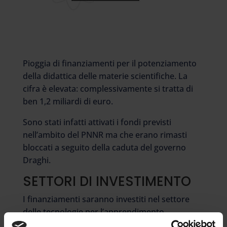
Pioggia di finanziamenti per il potenziamento
della didattica delle materie scientifiche. La
cifra è elevata: complessivamente si tratta di
ben 1,2 miliardi di euro.
Sono stati infatti attivati i fondi previsti
nell’ambito del PNNR ma che erano rimasti
bloccati a seguito della caduta del governo
Draghi.
SETTORI DI INVESTIMENTO
I finanziamenti saranno investiti nel settore
delle tecnologie per l’apprendimento,
l’insegnamento delle materie STEM e