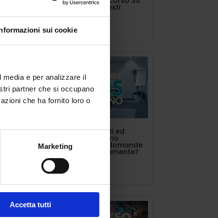
concorso o percorso 30
a
CFU vanno richiesti
Lug 11, 2025
Informazioni sui cookie
serva
5/26
l media e per analizzare il
nostri partner che si occupano
azioni che ha fornito loro o
to,
l 16
INDIRE triennalisti ed
estero. Si possono
presentare più domande
Marketing
contemporaneamente?
Lug 10, 2025
già
o
Accetta tutti