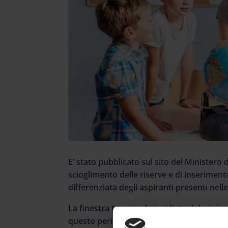
E’ stato pubblicato sul sito del Ministero 
scioglimento delle riserve e di inserimento
differenziata degli aspiranti presenti nel
La finestra temporale invidiata dal minist
questo periodo sarà possibile provvedere a