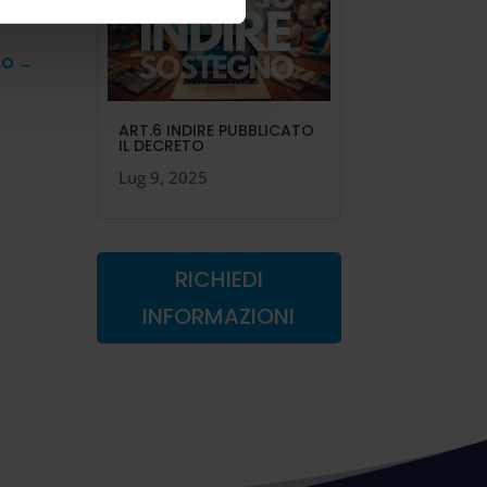
VO
→
ART.6 INDIRE PUBBLICATO
IL DECRETO
Lug 9, 2025
RICHIEDI
INFORMAZIONI