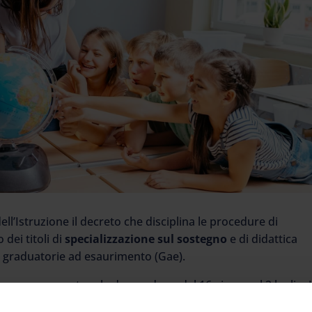
dell’Istruzione il decreto che disciplina le procedure di
 dei titoli di
specializzazione sul sostegno
e di didattica
le graduatorie ad esaurimento (Gae).
ero per presentare le domande va dal 16 giugno al 2 luglio. 
llo scioglimento delle riserve e all’inserimento titoli. Per