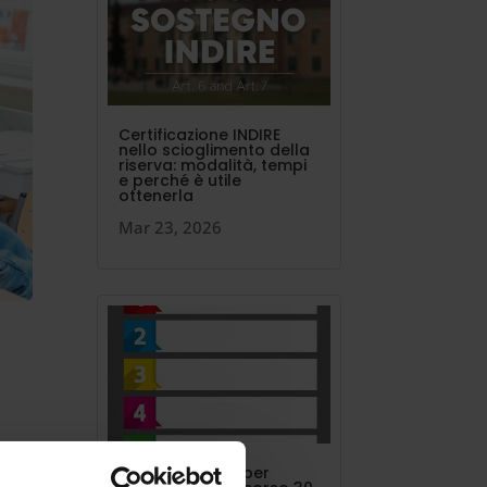
Certificazione INDIRE
nello scioglimento della
riserva: modalità, tempi
e perché è utile
ottenerla
Mar 23, 2026
In
I 24 punti in più per