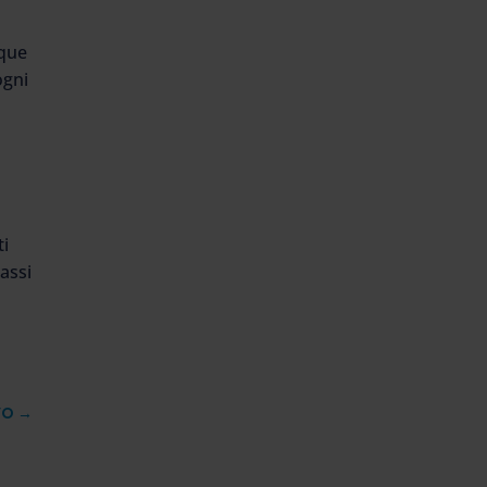
nque
ogni
ti
lassi
VO
→