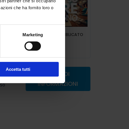
nostri partner che si occupano
ima
azioni che ha fornito loro o
 al
ART.6 INDIRE PUBBLICATO
Marketing
IL DECRETO
Lug 9, 2025
reto
Accetta tutti
RICHIEDI
INFORMAZIONI
sso