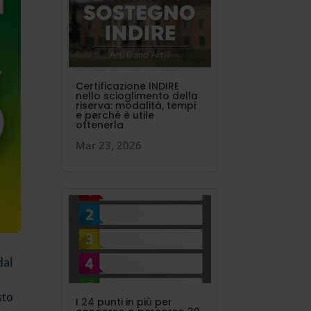
Certificazione INDIRE
nello scioglimento della
riserva: modalità, tempi
e perché è utile
ottenerla
Mar 23, 2026
dal
sto
I 24 punti in più per