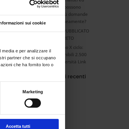
estero. Si possono
presentare più domande
contemporaneamente?
Informazioni sui cookie
ART.6 INDIRE PUBBLICATO
IL DECRETO
TFA sostegno X ciclo:
l media e per analizzare il
ancora disponibili 2.500
nostri partner che si occupano
posti all’Università Link
azioni che ha fornito loro o
Commenti recenti
Marketing
trà
te
Accetta tutti