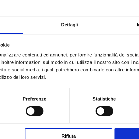
Dettagli
ookie
nalizzare contenuti ed annunci, per fornire funzionalità dei socia
inoltre informazioni sul modo in cui utilizza il nostro sito con i 
icità e social media, i quali potrebbero combinarle con altre inform
lizzo dei loro servizi.
 Decreto del Dirigente, modello
, cosa fa la scuola.
Preferenze
Statistiche
 tutor, al via dal 2023/24. La circolare: quali i compiti? Chi po
enti e 4.750 euro lordi di retribuzione anno Le figure del docen
Rifiuta