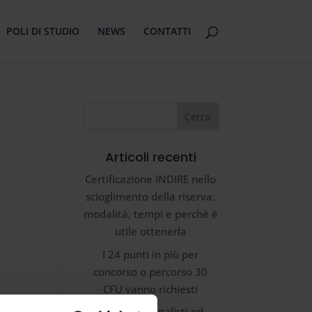
POLI DI STUDIO
NEWS
CONTATTI
Articoli recenti
Certificazione INDIRE nello
scioglimento della riserva:
modalità, tempi e perché è
utile ottenerla
I 24 punti in più per
concorso o percorso 30
CFU vanno richiesti
INDIRE triennalisti ed