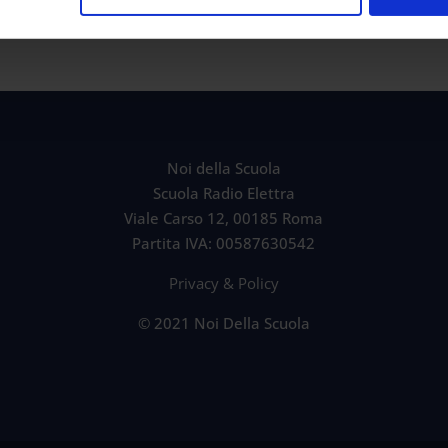
Noi della Scuola
Scuola Radio Elettra
Viale Carso 12, 00185 Roma
Partita IVA: 00587630542
Privacy & Policy
© 2021 Noi Della Scuola