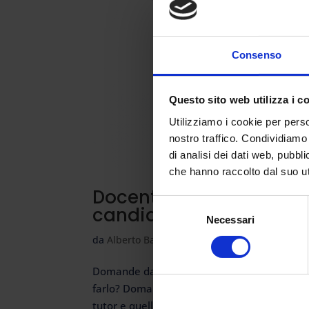
Consenso
Questo sito web utilizza i c
Utilizziamo i cookie per perso
nostro traffico. Condividiamo 
di analisi dei dati web, pubbl
che hanno raccolto dal suo uti
Docente tutor, si parte:
Selezione
candidatura del docente
Necessari
del
consenso
da
Alberto Barelli
|
Apr 13, 2023
|
NEWS
Domande dal 17 aprile al 2 maggio. Il docente
farlo? Domande dal 17 aprile. Fino a 50 stud
tutor e quella dell’orientatore saranno...