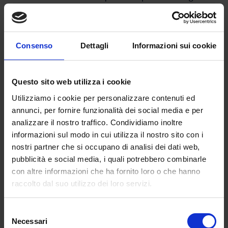
alunni più fragili sia all’interno di piccoli gruppi,
per una soluzione realmente inclusiva”. A un
anno dall’inizio della pandemia, “la strategia di
Consenso
Dettagli
Informazioni sui cookie
chi amministra non cambia – protestano da
‘Priorità alla scuola’ –. Il nuovo Governo emette
Dpcm più restrittivi per la scuola, che può
Questo sito web utilizza i cookie
essere chiusa perfino in zona arancione e
gialla, senza intervenire su tutto il resto. Il
Utilizziamo i cookie per personalizzare contenuti ed
ministro Bianchi dice che la decisione è
annunci, per fornire funzionalità dei social media e per
analizzare il nostro traffico. Condividiamo inoltre
sofferta, ma al contempo dice che non si
informazioni sul modo in cui utilizza il nostro sito con i
prospettano scenari per la riapertura. Tutto già
nostri partner che si occupano di analisi dei dati web,
visto. Ma non siamo nel 2020 e questa
pubblicità e social media, i quali potrebbero combinarle
primavera non permetteremo che la scuola sia
con altre informazioni che ha fornito loro o che hanno
dimenticata chiusa”. Infine, una precisazione
raccolto dal suo utilizzo dei loro servizi.
sul “flash mob” di domani, al quale i
partecipanti sono invitati a portare cartelli,
Selezione
striscioni e uno zainetto: “All’esterno si può
Necessari
del
manifestare, con le dovute precauzioni.