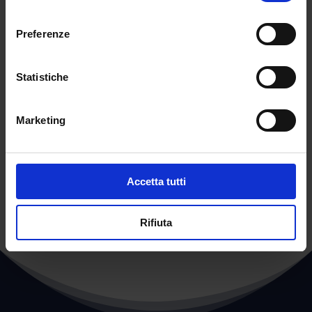
consenso
Saremo distanziati e con mascherina. Il diritto
a manifestare in forma statica, nel rispetto del
Preferenze
distanziamento e utilizzo delle mascherine, è
previsto ai sensi degli articoli 10 e 39 del Dpcm
Statistiche
del 2 marzo 2021”.
Abstract articolo di Redazione
Marketing
←
POST PRECEDENTE
POST SUCCESSIVO
→
Accetta tutti
Rifiuta