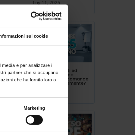
Lug 11, 2025
he
Informazioni sui cookie
oppo
l media e per analizzare il
o».
INDIRE triennalisti ed
nostri partner che si occupano
estero. Si possono
presentare più domande
azioni che ha fornito loro o
contemporaneamente?
Lug 10, 2025
Marketing
e