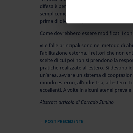
difesa è perlomeno legittima. Troppe volte
semplicemente scorretto e preordinato. Vor
prima di diventare professore ordinario ne
Come dovrebbero essere modificati i conco
«Le falle principali sono nel metodo di abi
l’abilitazione esterna, i rettori che non 
scelte di cui poi non si prendono la respo
pratiche realizzate all’estero. Si devono i
un’area, avviare un sistema di cooptazione
mondo esterno, all’industria, all’estero. 
eccellenti. A volte in alcuni atenei prevale
Abstract articolo di Corrado Zunino
←
POST PRECEDENTE