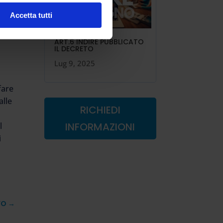
è
Accetta tutti
ART.6 INDIRE PUBBLICATO
IL DECRETO
Lug 9, 2025
fare
alle
RICHIEDI
INFORMAZIONI
l
i
VO
→