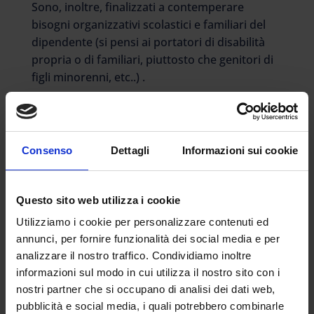
Sono, inoltre, finalizzati a contemperare
bisogni organizzativi scolastici e familiari del
dipendente (si pensi ai portatori di disabilità
propria o di familiari, piuttosto che genitori di
figli minorenni, etc..) .
Particolare attenzione è riservata alle
dinamiche relazionali presenti nel contesto
lavorativo ed a quelle legate alla compatibilità
Consenso
Dettagli
Informazioni sui cookie
ambientale.
Piano annuale delle attività
Questo sito web utilizza i cookie
Ad ogni inizio anno scolastico, il Direttore dei
Utilizziamo i cookie per personalizzare contenuti ed
servizi amministrativi e generali indice una
annunci, per fornire funzionalità dei social media e per
riunione con tutto il personale A.T.A. in forze
analizzare il nostro traffico. Condividiamo inoltre
con l’intento di recepire proposte, intese,
informazioni sul modo in cui utilizza il nostro sito con i
suggerimenti e richieste inerenti l’attività
nostri partner che si occupano di analisi dei dati web,
lavorativa.
pubblicità e social media, i quali potrebbero combinarle