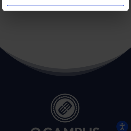
←
POST PRECEDENTE
POST SUCCESSIVO
→