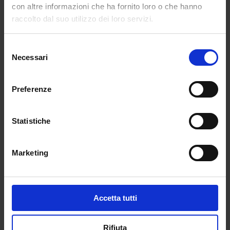
A seguito di quanto emerso durante il predetto
con altre informazioni che ha fornito loro o che hanno
incontro, nel rispetto delle direttive impartite
raccolto dal suo utilizzo dei loro servizi.
dal Dirigente scolastico, il Direttore S.G.A.
propone e struttura il Piano annuale delle
Selezione
attività del personale A.T.A.
Necessari
del
consenso
Tale Piano rappresenta un documento
Preferenze
pianificativo-organizzativo flessibile, che
attribuisce mansioni, competenze, riparti
rivolte al personale subordinato. Questo atto è
Statistiche
espressione della sua autonomia
organizzativa.
Marketing
La procedura trova, inoltre, disciplina nel CCNL
Comparto Scuola 2006-2009 e precisamente
all’art. 53.
Accetta tutti
Dott. Pasqui Chiara
Rifiuta