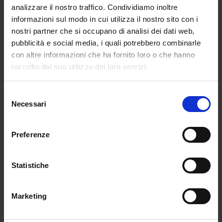
Le misure dispensative
analizzare il nostro traffico. Condividiamo inoltre
Quanto alle misure dispensative, il docente si
informazioni sul modo in cui utilizza il nostro sito con i
accerta di ciò che risulta all’alunno
nostri partner che si occupano di analisi dei dati web,
particolarmente difficoltoso e predispone un
pubblicità e social media, i quali potrebbero combinarle
adeguato Pdp (Piano didattico personalizzato)
con altre informazioni che ha fornito loro o che hanno
raccolto dal suo utilizzo dei loro servizi.
nel quale si precisi da quali compiti l’alunno è
dispensato.
Selezione
Per esempio:
Necessari
del
consenso
– spiega il Ministero –
Preferenze
non è utile far leggere a un alunno con
dislessia un lungo brano, in quanto l’esercizio,
per via del disturbo, non migliora la sua
Statistiche
prestazione nella lettura.
Marketing
Rientrano tra le misure dispensative altresì le
interrogazioni programmate, l’uso del