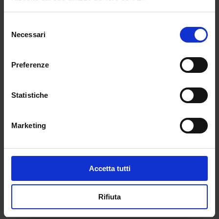
orientato a non tenerne conto, addirittura
prospettando la possibilità di veder inseriti in
Selezione
cattedra i vincitori già il prossimo settembre.
Necessari
del
consenso
Ce lo auguriamo tutti. Nel complesso i
Preferenze
candidati interessati saranno un esercito di
seicentomila unità. Speriamo che questa volta,
a differenza di quanto avvenuto in passato
Statistiche
proprio con l’ultimo concorso, i governanti ci
prendano. Perché con questi numeri il più
Marketing
piccolo inciampo non mancherebbe di creare
intoppi non da poco.
Direttore Dott. Alberto Barelli
Accetta tutti
←
POST PRECEDENTE
POST SUCCESSIVO
→
Rifiuta