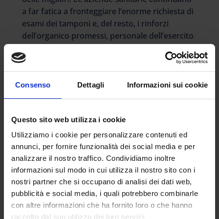
a far fatica a fronteggiare l’enorme richiesta di
esami dei tamponi e, del resto, i rinforzi
dell’organico promessi, personale dell’esercito
compreso, è rimasto sulla carta.
Intanto a complicare le cose è la rivoluzione
delle disposizioni in materia di contagi e
quarantene. Nostro compito sarebbe
Consenso
Dettagli
Informazioni sui cookie
informarvi sulle ultime disposizioni ma
sapete che vi diciamo?
Piuttosto che perdere tempo per districarsi
Questo sito web utilizza i cookie
sulle norme appena annunciate, preferiamo
Utilizziamo i cookie per personalizzare contenuti ed
attendere i prossimi giorni, per essere certi che
annunci, per fornire funzionalità dei social media e per
non vengano nuovamente superate da
analizzare il nostro traffico. Condividiamo inoltre
ulteriori disposizioni. Sembra che questo sia lo
informazioni sul modo in cui utilizza il nostro sito con i
sport preferito al Ministero, per la dannazione
nostri partner che si occupano di analisi dei dati web,
di dirigenti scolastici e personale della scuola.
pubblicità e social media, i quali potrebbero combinarle
Intanto la minaccia della pandemia incombe
con altre informazioni che ha fornito loro o che hanno
sul prossimo concorso. Il Governo sembra
raccolto dal suo utilizzo dei loro servizi.