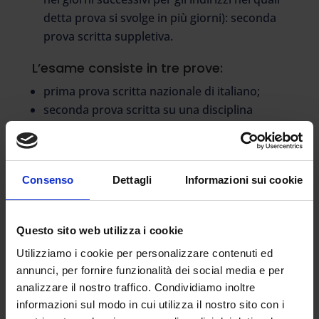
detta prova si svolge in più giorni): seconda
prova scritta suppletiva.
L’esame consiste in tre prove:
prima prova scritta nazionale di italiano;
seconda prova scritta su una disciplina
caratterizzante il corso di studio;
colloquio.
La prova scritta nazionale di italiano consiste
Consenso
Dettagli
Informazioni sui cookie
nella redazione di un elaborato con differenti
tipologie testuali in ambito artistico, letterario,
Questo sito web utilizza i cookie
filosofico, scientifico, storico, sociale,
economico e tecnologico.
Utilizziamo i cookie per personalizzare contenuti ed
annunci, per fornire funzionalità dei social media e per
Nello specifico, ai candidati sono proposte
analizzare il nostro traffico. Condividiamo inoltre
sette tracce (tra cui sceglierne una) con tre
informazioni sul modo in cui utilizza il nostro sito con i
diverse tipologie: analisi e interpretazione del