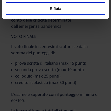
dei percorsi per le competenze trasversali e
l’orientamento (PCTO), con riferimento al
Rifiuta
percorso complessivamente effettuato, tenuto
conto delle criticità determinate
dall’emergenza pandemica.
VOTO FINALE
Il voto finale in centesimi scaturisce dalla
somma dei punteggi di:
prova scritta di italiano (max 15 punti)
seconda prova scritta (max 10 punti)
colloquio (max 25 punti)
credito scolastico (max 50 punti)
L’esame è superato con il punteggio minimo di
60/100.
In bocca al lupo a tutti gli studenti!