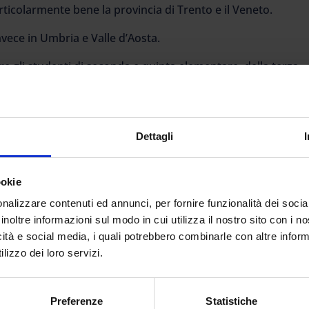
particolarmente bene la provincia di Trento e il Veneto.
nvece in Umbria e Valle d’Aosta.
re gli studenti di seconda e quinta elementare, della terza
nelle discipline italiano, matematica – più volte definita
– e inglese.
lioni di ragazzi.
Dettagli
cilia e Sardegna, la percentuale di studenti che raggiunge un
ookie
dia per tutte e tre le materie in esame.
nalizzare contenuti ed annunci, per fornire funzionalità dei socia
inoltre informazioni sul modo in cui utilizza il nostro sito con i 
studenti ha competenze appropriate in italiano (la media
icità e social media, i quali potrebbero combinarle con altre inform
lizzo dei loro servizi.
: il 55-60% degli scolari raggiunge gli standard, rispetto a
Preferenze
Statistiche