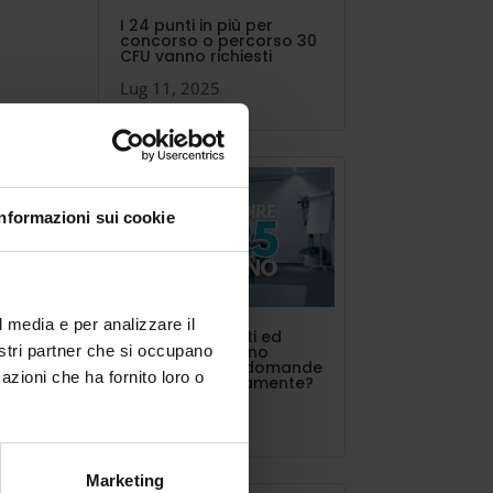
I 24 punti in più per
concorso o percorso 30
CFU vanno richiesti
Lug 11, 2025
Informazioni sui cookie
l media e per analizzare il
INDIRE triennalisti ed
nostri partner che si occupano
estero. Si possono
presentare più domande
azioni che ha fornito loro o
contemporaneamente?
Lug 10, 2025
Marketing