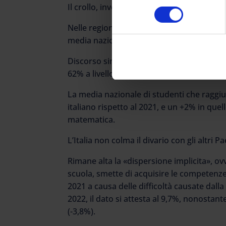
Il crollo, invece, si ha guardando all’ingle
consenso
Nelle regioni meridionali, solo il 35-40% d
media nazionale del 78%.
Discorso simile per l’ascolto, dove però le
62% a livello nazionale.
La media nazionale di studenti che raggiu
italiano rispetto al 2021, e un +2% in quel
matematica.
L’Italia non colma il divario con gli altri P
Rimane alta la «dispersione implicita», 
scuola, smette di acquisire le competenze 
2021 a causa delle difficoltà causate dalla
2022, il dato si attesta al 9,7%, nonostan
(-3,8%).