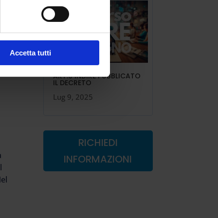
na
Accetta tutti
il
ART.6 INDIRE PUBBLICATO
IL DECRETO
Lug 9, 2025
RICHIEDI
a
INFORMAZIONI
l
Nel