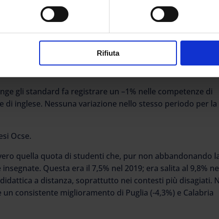
se.
egli studenti legge l’inglese in maniera sufficiente, contro u
Rifiuta
 percentuali si avvicinano: rispettivamente il 55–60%, contro 
nge gli standard fa registrare un –1% nelle competenze di
le di inglese. Nessuna variazione nello stesso periodo per la
aesi Ocse.
ovvero quella quota di studenti che, pur non abbandonando l
insegnate. Questa era il 7,5% nel 2019; era salita al 9,8% ne
 didattica a distanza, soprattutto nei contesti più disagiati. 
te un consistente miglioramento di Puglia (-4,3%) e Calabria