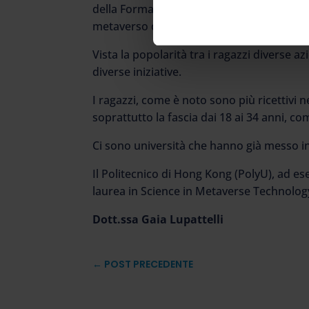
della Formazione Universitaria a Distanza 
metaverso di Roblox.
Vista la popolarità tra i ragazzi diverse
diverse iniziative.
I ragazzi, come è noto sono più ricettivi n
soprattutto la fascia dai 18 ai 34 anni, c
Ci sono università che hanno già messo in 
Il Politecnico di Hong Kong (PolyU), ad e
laurea in Science in Metaverse Technolog
Dott.ssa Gaia Lupattelli
←
POST PRECEDENTE