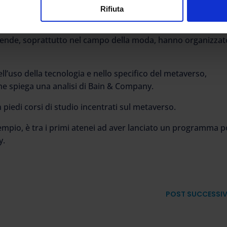
in modalità e-learning, che ha lanciato l’assistente sul
Rifiuta
 aziende, soprattutto nel campo della moda, hanno organizzat
ell’uso della tecnologia e nello specifico del metaverso,
ome spiega una analisi di Bain & Company.
piedi corsi di studio incentrati sul metaverso.
sempio, è tra i primi atenei ad aver lanciato un programma p
y.
POST SUCCESSI