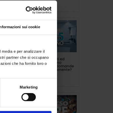
Lug 11, 2025
 del
i
Informazioni sui cookie
o da
l media e per analizzare il
 un
nostri partner che si occupano
INDIRE triennalisti ed
estero. Si possono
azioni che ha fornito loro o
presentare più domande
contemporaneamente?
orte
Lug 10, 2025
Marketing
che e