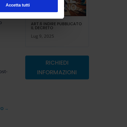
Accetta tutti
o
ART.6 INDIRE PUBBLICATO
IL DECRETO
Lug 9, 2025
RICHIEDI
INFORMAZIONI
ost-
VO
→