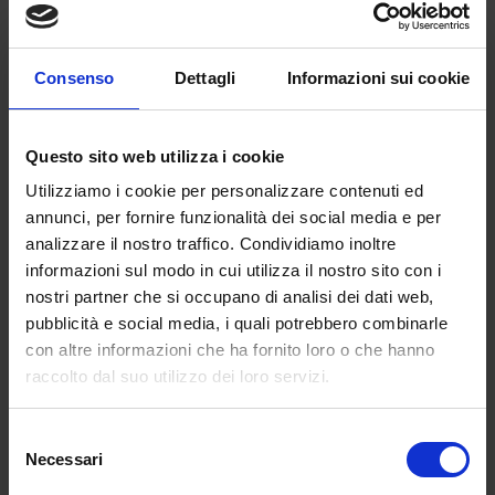
Ho scelto il percorso di lingue. In particolare ho
concluso il
percorso triennale in
Lingue e
culture europee e del resto del mondo
e ora
Consenso
Dettagli
Informazioni sui cookie
sono in dirittura d’arrivo con quello
magistrale
in
Lingue e letterature moderne e traduzione
Questo sito web utilizza i cookie
interculturale
.
Utilizziamo i cookie per personalizzare contenuti ed
Per entrambi le lingue che ho scelto sono
annunci, per fornire funzionalità dei social media e per
inglese e tedesco.
analizzare il nostro traffico. Condividiamo inoltre
informazioni sul modo in cui utilizza il nostro sito con i
Come valuti l’esperienza di eCampus? Hai
nostri partner che si occupano di analisi dei dati web,
ricevuto supporto dall’Università e delle Tol?
pubblicità e social media, i quali potrebbero combinarle
La valuto in modo positivo, non ho mai avuto
con altre informazioni che ha fornito loro o che hanno
particolari problemi e l’Università è sempre
raccolto dal suo utilizzo dei loro servizi.
stata
molto di supporto e tempestiva nel
rispondere
.
Selezione
Necessari
del
Le
TOL
sono
straordinarie
, sia quella che ho
consenso