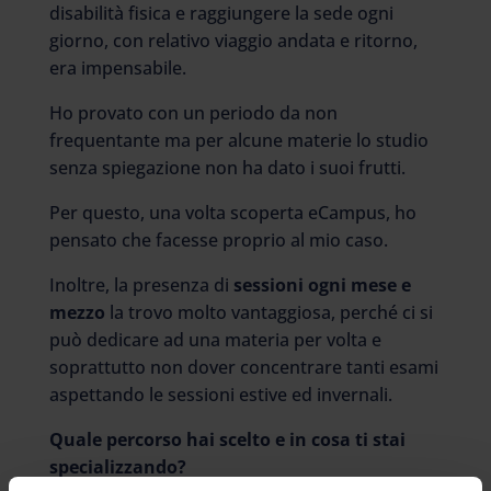
disabilità fisica e raggiungere la sede ogni
giorno, con relativo viaggio andata e ritorno,
era impensabile.
Ho provato con un periodo da non
frequentante ma per alcune materie lo studio
senza spiegazione non ha dato i suoi frutti.
Per questo, una volta scoperta eCampus, ho
pensato che facesse proprio al mio caso.
Inoltre, la presenza di
sessioni ogni mese e
mezzo
la trovo molto vantaggiosa, perché ci si
può dedicare ad una materia per volta e
soprattutto non dover concentrare tanti esami
aspettando le sessioni estive ed invernali.
Quale percorso hai scelto e in cosa ti stai
specializzando?