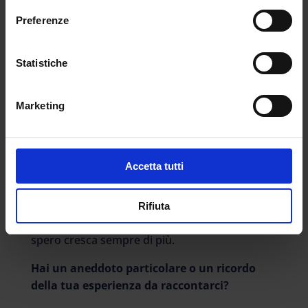
avuto per la triennale sia quella attuale,
Preferenze
persone molto competenti e presenti.
È stato facile conciliare studio e lavoro o
Statistiche
altre attività?
Sì lo è stato. Avere le
lezioni sempre a
Marketing
disposizione
permette di organizzarsi molto
liberamente.
Di cosa ti occupi?
Accetta tutti
Al momento mi sto dedicando principalmente
allo studio, ma sto intraprendendo anche la
Rifiuta
strada della scrittura (di articoli, per ora) che
spero cresca sempre di più.
Hai un aneddoto particolare o un ricordo
della tua esperienza da raccontarci?