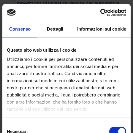
l’importanza di investire risorse per aumentare
il loro numero, la loro formazione e la loro
continuità didattica.
La continuità didattica
Consenso
Dettagli
Informazioni sui cookie
Inoltre, ha sottolineato l’importanza di creare
una classe di concorso specifica per i docenti
Questo sito web utilizza i cookie
di sostegno, come richiesto dall’Associazione
Utilizziamo i cookie per personalizzare contenuti ed
FISH, per assicurare una stabile
continuità
annunci, per fornire funzionalità dei social media e per
didattica
e percorsi di carriera differenziati e
analizzare il nostro traffico. Condividiamo inoltre
specifici per questi insegnanti. L’obiettivo è
informazioni sul modo in cui utilizza il nostro sito con i
quello di garantire un servizio di supporto
nostri partner che si occupano di analisi dei dati web,
adeguato e di alta qualità per le persone con
pubblicità e social media, i quali potrebbero combinarle
disabilità, in grado di favorire la loro inclusione
con altre informazioni che ha fornito loro o che hanno
e il loro successo formativo.
raccolto dal suo utilizzo dei loro servizi.
Inoltre, l’istituzione di classi di concorso
Selezione
specifiche per i docenti di sostegno potrebbe
Necessari
del