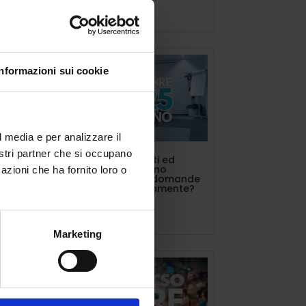
Lug 11, 2025
è
i
o e
Informazioni sui cookie
l media e per analizzare il
nostri partner che si occupano
nio
INDIRE triennalisti ed
estero. Si possono
azioni che ha fornito loro o
presentare più domande
contemporaneamente?
Lug 10, 2025
ello
Marketing
a