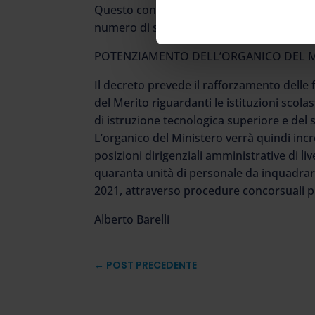
Questo con lo scopo di ripartire le risors
numero di studenti appartenenti a famigl
POTENZIAMENTO DELL’ORGANICO DEL 
Il decreto prevede il rafforzamento delle f
del Merito riguardanti le istituzioni scola
di istruzione tecnologica superiore e del 
L’organico del Ministero verrà quindi incre
posizioni dirigenziali amministrative di li
quaranta unità di personale da inquadrar
2021, attraverso procedure concorsuali pu
Alberto Barelli
←
POST PRECEDENTE