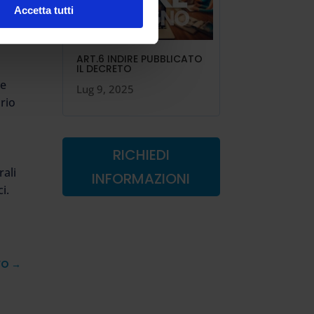
Accetta tutti
ART.6 INDIRE PUBBLICATO
IL DECRETO
 e
Lug 9, 2025
ario
RICHIEDI
rali
INFORMAZIONI
i.
VO
→