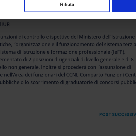
e tra queste ultime, privilegiando quelle con un maggiore
Rifiuta
ie bisognose.
MIUR
unzioni di controllo e ispettive del Ministero dell’Istruzione
stiche, l’organizzazione e il funzionamento del sistema terzi
sistema di istruzione e formazione professionale (IeFP).
mentato di 2 posizioni dirigenziali di livello generale e di 8
vello non generale. Inoltre si procederà con l’assunzione di
e nell’Area dei funzionari del CCNL Comparto Funzioni Cent
bbliche o lo scorrimento di graduatorie di concorsi pubblic
POST SUCCESSI