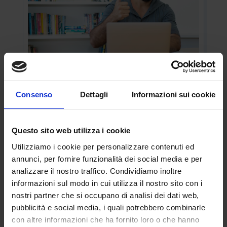
SCUOLA: L’OBIETTIVO DEL MINISTERO È
TORNARE AD ASSUMERE
Consenso
Dettagli
Informazioni sui cookie
Lug 4, 2025
Alberto Barelli Centinaia di assunzioni in
vista nei prossimi anni per coprire i posti
Questo sito web utilizza i cookie
vacanti per dirigenti...
Utilizziamo i cookie per personalizzare contenuti ed
annunci, per fornire funzionalità dei social media e per
LEGGI TUTTO
analizzare il nostro traffico. Condividiamo inoltre
informazioni sul modo in cui utilizza il nostro sito con i
nostri partner che si occupano di analisi dei dati web,
pubblicità e social media, i quali potrebbero combinarle
con altre informazioni che ha fornito loro o che hanno