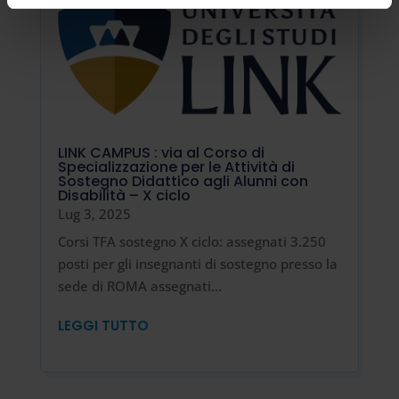
LINK CAMPUS : via al Corso di
Specializzazione per le Attività di
Sostegno Didattico agli Alunni con
Disabilità – X ciclo
Lug 3, 2025
Corsi TFA sostegno X ciclo: assegnati 3.250
posti per gli insegnanti di sostegno presso la
sede di ROMA assegnati...
LEGGI TUTTO