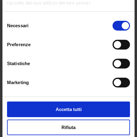
raccolto dal suo utilizzo dei loro servizi.
Selezione
Necessari
del
consenso
Preferenze
VII EDIZIONE ECAMPUS 30 cfu EX ART. 13
DPCM 4/8/23
Lug 4, 2025
Statistiche
L’università eCampus, L’Accademia del
Lusso e l’Accademia Belle Arti Sanremo
Marketing
legalmente riconosciuta “I. Duncan” hanno...
LEGGI TUTTO
Accetta tutti
Rifiuta