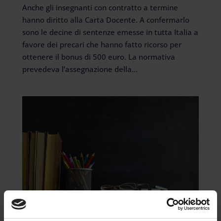
Anche gli insegnanti con contratto a termine
hanno diritto alla Carta Docente. A confermarlo
sono le decine di sentenze emesse in tutta Italia a
favore dei precari che hanno fatto ricorso per
ottenere il bonus di 500 euro. La normativa
prevedeva l’assegnazione della...