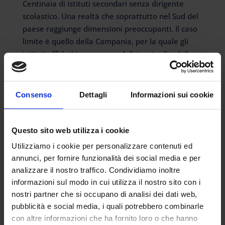
Centinaia di istituti secondari senza dirigente
scolastico. Una realtà che soprattutto nel Sud del
paese raggiunge dimensioni preoccupanti. Il caso
limite è quello della Campania, per la quale gli
istituti affidati in reggenza al dirigente di un’altra
scuola...
Consenso
Dettagli
Informazioni sui cookie
Questo sito web utilizza i cookie
Articoli recenti
Utilizziamo i cookie per personalizzare contenuti ed
Certificazione INDIRE nello scioglimento della
annunci, per fornire funzionalità dei social media e per
riserva: modalità, tempi e perché è utile ottenerla
analizzare il nostro traffico. Condividiamo inoltre
I 24 punti in più per concorso o percorso 30 CFU
informazioni sul modo in cui utilizza il nostro sito con i
vanno richiesti
nostri partner che si occupano di analisi dei dati web,
pubblicità e social media, i quali potrebbero combinarle
INDIRE triennalisti ed estero. Si possono
con altre informazioni che ha fornito loro o che hanno
presentare più domande contemporaneamente?