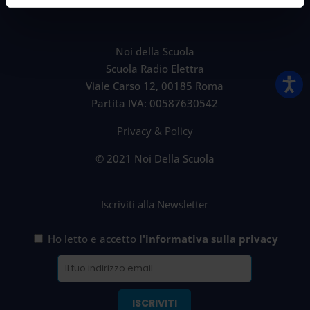
Noi della Scuola
Scuola Radio Elettra
Viale Carso 12, 00185 Roma
Partita IVA: 00587630542
Privacy & Policy
© 2021 Noi Della Scuola
Iscriviti alla Newsletter
Ho letto e accetto
l'informativa sulla privacy