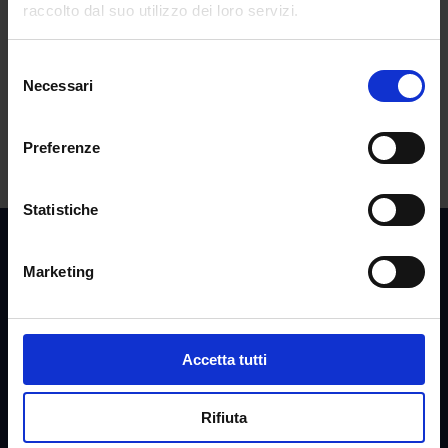
raccolto dal suo utilizzo dei loro servizi.
ART.6 INDIRE PUBBLICATO IL DECRETO
TFA sostegno X ciclo: ancora disponibili 2.500 posti
Selezione
all’Università Link
Necessari
del
consenso
Commenti recenti
Preferenze
Statistiche
Marketing
Accetta tutti
Rifiuta