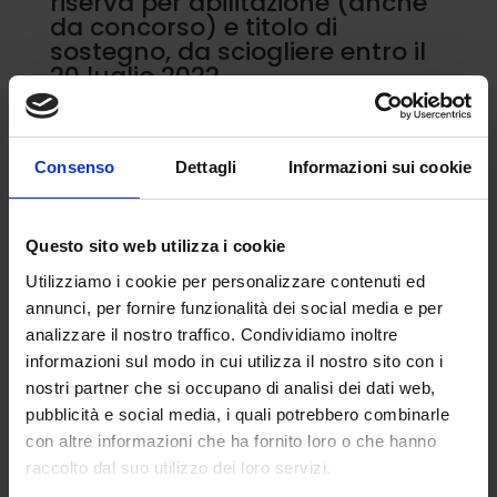
riserva per abilitazione (anche
da concorso) e titolo di
sostegno, da sciogliere entro il
20 luglio 2022 .
I titoli di accesso richiesti per la seconda fascia
Gps, devono essere conseguiti entro la data di
scadenza del termine stabilito per la
Consenso
Dettagli
Informazioni sui cookie
presentazione della domanda, con l’esatta
indicazione delle istituzioni che li hanno
Questo sito web utilizza i cookie
rilasciati.
Utilizziamo i cookie per personalizzare contenuti ed
In questo modo non si arriva a ricomprendere
annunci, per fornire funzionalità dei social media e per
diplomandi e laureandi della sessione di luglio,
analizzare il nostro traffico. Condividiamo inoltre
infatti sono stati dati venti giorni di tempo per
informazioni sul modo in cui utilizza il nostro sito con i
la compilazione della domanda.
nostri partner che si occupano di analisi dei dati web,
pubblicità e social media, i quali potrebbero combinarle
Per titolo di accesso si intende titolo completo.
con altre informazioni che ha fornito loro o che hanno
Ad es. l’aspirante che dichiara laurea + 24 CFU,
raccolto dal suo utilizzo dei loro servizi.
deve avere sia la laurea completa