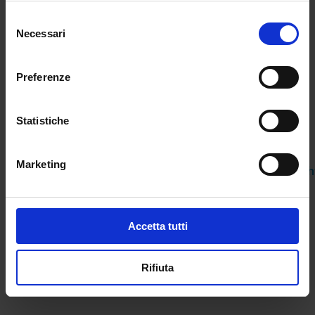
(eventualmente integrata con i CFU richiesti dal
Selezione
DPR 19/2016 e DM 259/2017) sia i 24 CFU già
Necessari
del
conseguiti.
consenso
Le Graduatorie provinciali per le supplenze
Preferenze
sono suddivise in due fasce e saranno
utilizzate per le supplenze al 31 agosto o 30
Statistiche
giugno dopo aver scorso le GaE. Avranno
validità biennale, 2022/23 e 2023/24.
Marketing
https://graduatorie.static.istruzione.it/informazioni.
Dott.ssa Gaia Lupattelli
Accetta tutti
←
POST PRECEDENTE
POST SUCCESSIVO
→
Rifiuta